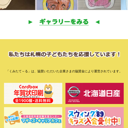
「くみたて～る」は、協賛いただいた企業さまの協賛金により運営されています。